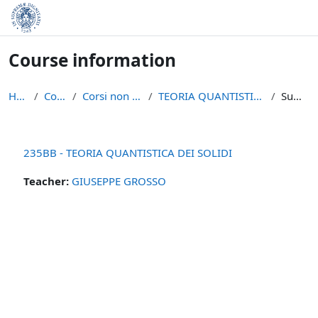
Skip to main content
Course information
Home
Courses
Corsi non piu` attivi
TEORIA QUANTISTICA DEI SOLIDI
Summary
235BB - TEORIA QUANTISTICA DEI SOLIDI
Teacher:
GIUSEPPE GROSSO