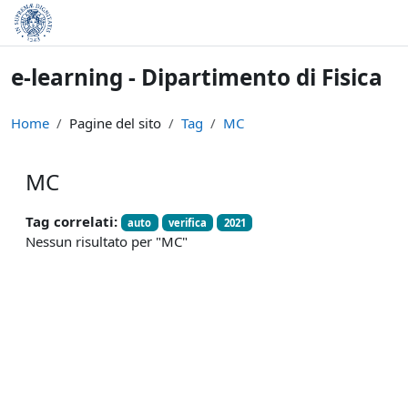
Vai al contenuto principale
e-learning - Dipartimento di Fisica
Home
Pagine del sito
Tag
MC
MC
Tag correlati:
auto
verifica
2021
Nessun risultato per "MC"