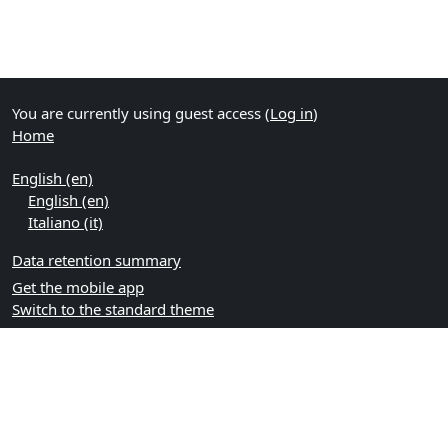
You are currently using guest access (
Log in
)
Home
English ‎(en)‎
English ‎(en)‎
Italiano ‎(it)‎
Data retention summary
Get the mobile app
Switch to the standard theme