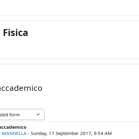
 Fisica
 accademico
 accademico
lies: 0
O MANNELLA
-
Sunday, 17 September 2017, 9:54 AM