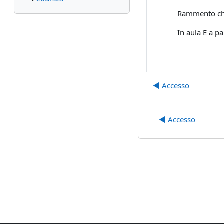
Rammento che 
In aula E a pa
◀︎ Accesso
◀︎ Accesso