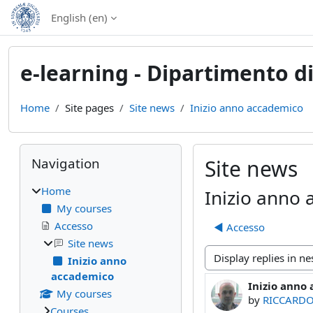
Skip to main content
English ‎(en)‎
e-learning - Dipartimento di
Home
Site pages
Site news
Inizio anno accademico
Blocks
Skip Navigation
Navigation
Site news
Home
Inizio anno
My courses
Accesso
◀︎ Accesso
Site news
Inizio anno
Display mode
accademico
Inizio anno
Number of rep
My courses
by
RICCARD
Courses