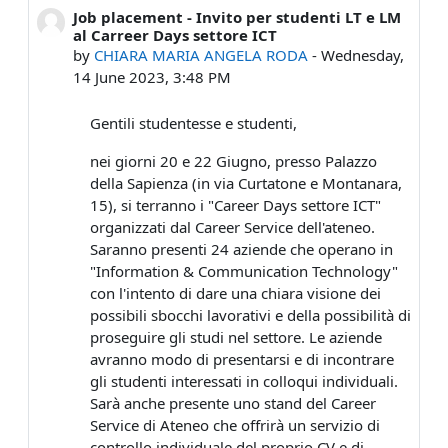
Job placement - Invito per studenti LT e LM
Number of replies: 0
al Carreer Days settore ICT
by
CHIARA MARIA ANGELA RODA
-
Wednesday,
14 June 2023, 3:48 PM
Gentili studentesse e studenti,
nei giorni 20 e 22 Giugno, presso Palazzo
della Sapienza (in via Curtatone e Montanara,
15), si terranno i "Career Days settore ICT"
organizzati dal Career Service dell'ateneo.
Saranno presenti 24 aziende che operano in
"Information & Communication Technology"
con l'intento di dare una chiara visione dei
possibili sbocchi lavorativi e della possibilità di
proseguire gli studi nel settore. Le aziende
avranno modo di presentarsi e di incontrare
gli studenti interessati in colloqui individuali.
Sarà anche presente uno stand del Career
Service di Ateneo che offrirà un servizio di
controllo individuale del proprio CV e di