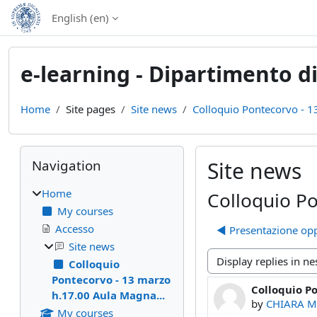
Skip to main content
English ‎(en)‎
e-learning - Dipartimento di
Home
Site pages
Site news
Colloquio Pontecorvo - 1
Blocks
Skip Navigation
Navigation
Site news
Home
Colloquio P
My courses
Accesso
◀︎ Presentazione oppo
Site news
Colloquio
Display mode
Pontecorvo - 13 marzo
Colloquio P
Number of rep
h.17.00 Aula Magna...
by
CHIARA M
My courses