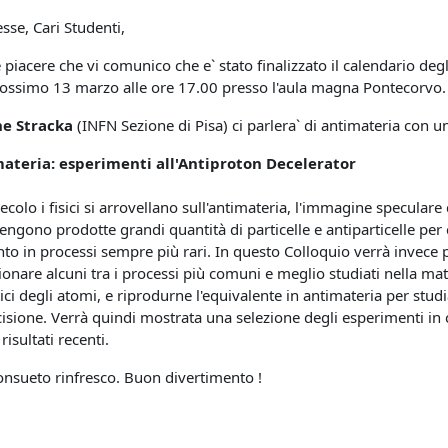
sse, Cari Studenti,
 piacere che vi comunico che e` stato finalizzato il calendario deg
rossimo 13 marzo alle ore 17.00 presso l'aula magna Pontecorvo
e Stracka
(INFN Sezione di Pisa) ci parlera` di antimateria con u
materia: esperimenti all'Antiproton Decelerator
ecolo i fisici si arrovellano sull'antimateria, l'immagine speculare
engono prodotte grandi quantità di particelle e antiparticelle per 
 in processi sempre più rari. In questo Colloquio verrà invece
ionare alcuni tra i processi più comuni e meglio studiati nella mate
tici degli atomi, e riprodurne l'equivalente in antimateria per stu
cisione. Verrà quindi mostrata una selezione degli esperimenti in 
risultati recenti.
consueto rinfresco. Buon divertimento !