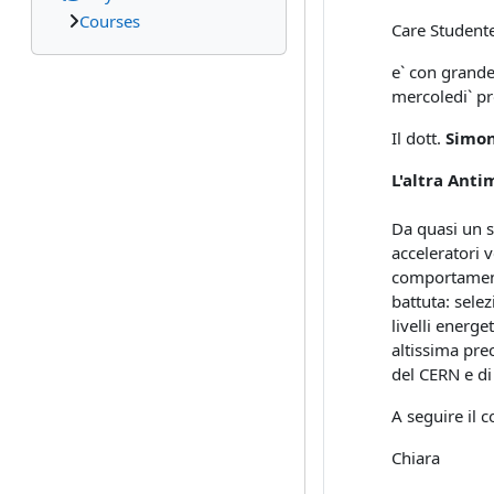
Courses
Care Studente
e` con grande
mercoledi` p
Il dott.
Simon
L'altra Anti
Da quasi un s
acceleratori v
comportamento
battuta: selez
livelli energe
altissima pre
del CERN e di 
A seguire il 
Chiara