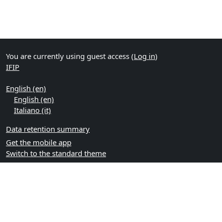
You are currently using guest access (
Log in
)
IFIP
English ‎(en)‎
English ‎(en)‎
Italiano ‎(it)‎
Data retention summary
Get the mobile app
Switch to the standard theme