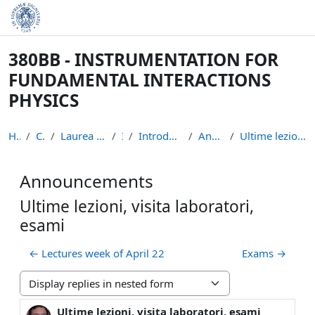
Skip to main content
380BB - INSTRUMENTATION FOR
FUNDAMENTAL INTERACTIONS
PHYSICS
Home
Courses
Laurea Magistrale in Fisica
IFIP
Introduction to the course
Announcements
Ultime lezioni, visita laboratori, esami
Announcements
Ultime lezioni, visita laboratori,
esami
← Lectures week of April 22
Exams →
Display mode
Ultime lezioni, visita laboratori, esami
Number of replies: 0