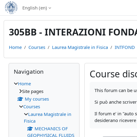
Skip to main content
English ‎(en)‎
305BB - INTERAZIONI FON
Home
Courses
Laurea Magistrale in Fisica
INTFOND
Blocks
Skip Navigation
Navigation
Course dis
Home
Completion require
This forum can be 
Site pages
My courses
Si può anche scrive
Courses
Il forum e' in "auto 
Laurea Magistrale in
desiderano ricevere
Fisica
MECHANICS OF
GEOPHYSICAL FLUIDS