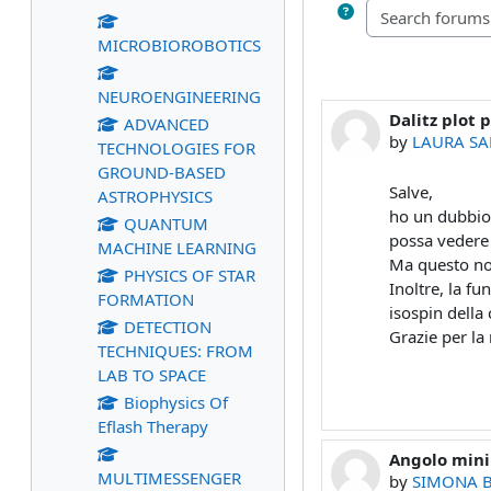
MICROBIOROBOTICS
NEUROENGINEERING
Dalitz plot 
ADVANCED
by
LAURA SA
TECHNOLOGIES FOR
GROUND-BASED
Salve,
ASTROPHYSICS
ho un dubbio 
QUANTUM
possa vedere 
MACHINE LEARNING
Ma questo non
PHYSICS OF STAR
Inoltre, la fu
FORMATION
isospin della
DETECTION
Grazie per la 
TECHNIQUES: FROM
LAB TO SPACE
Biophysics Of
Eflash Therapy
Angolo mini
MULTIMESSENGER
by
SIMONA B