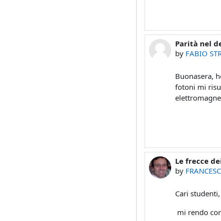
Parità nel 
by
FABIO ST
Buonasera, ho
fotoni mi ris
elettromagnet
Le frecce de
by
FRANCESC
Cari studenti
mi rendo cont