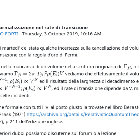
rmalizzazione nel rate di transizione
O FORTI
-
Thursday, 3 October 2019, 10:16 AM
di martedi' c'e' stata qualche incertezza sulla cancellazione del vo
ansizione con la regola d'oro di Fermi.
Γ
f
a nella mancanza di un volume nella scrittura originaria di
, o 
Γ
f
=
2
π
|
T
f
|
2
ρ
(
E
i
)
V
riviamo
vediamo che effettivamente il volu
N
−
1
;
ρ
(
E
i
)
∝
V
N
ed il risultato della larghezza di decadimento e
2
∝
V
−
N
−
2
;
ρ
(
E
i
)
∝
V
N
, ed il rate di transizione dipende da V, 
icelle incidenti.
e formale con tutti i 'V' al posto giusto la trovate nel libro
Bereste
Press (1971)
https://archive.org/details/RelativisticQuantumThe
), p.211 dell'edizione inglese.
teriori dubbi possiamo discuterne sul forum o a lezione.