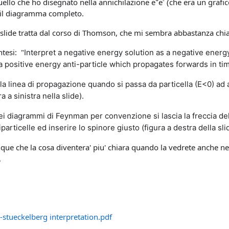
llo che ho disegnato nella annichilazione e
e
(che era un grafic
 il diagramma completo.
 slide tratta dal corso di Thomson, che mi sembra abbastanza chia
ntesi: "
Interpret a negative energy solution as a negative energ
a positive energy anti-particle which propagates forwards in ti
lla linea di propagazione quando si passa da particella (E<0) ad 
a a sinistra nella slide).
 diagrammi di Feynman per convenzione si lascia la freccia delle
particelle ed inserire lo spinore giusto (figura a destra della sli
e che la cosa diventera' piu' chiara quando la vedrete anche nel 
.
stueckelberg interpretation.pdf