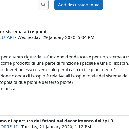
Search forums
Add discussion topic
Search forums
per sistema a tre pioni.
LUTARI
-
Wednesday, 29 January 2020, 5:04 PM
per quanto riguarda la funzione d'onda totale per un sistema a tr
come prodotto di una parte di funzione spaziale e una di isospi
 dovrebbe essere vero solo per il caso di tre pioni neutri?
nzione d'onda di isospin è relativa all'isospin totale del sistema d
 coppia di due pioni e del terzo pione?
risposta.
mo di apertura dei fotoni nel decadimento del \pi_0
ORRELLI
-
Tuesday, 21 January 2020, 1:12 PM