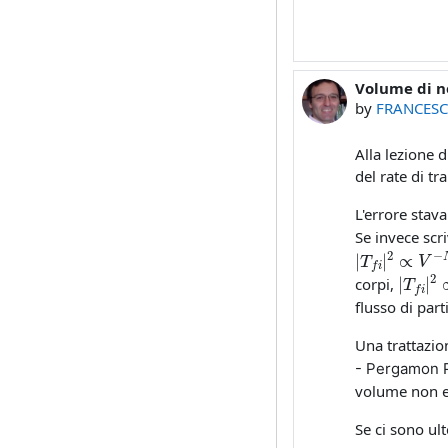
Volume di no
by
FRANCESC
Alla lezione 
del rate di tr
L'errore stav
Se invece sc
|
T
f
|
2
∝
V
−
|
T
f
|
corpi,
flusso di part
Una trattazion
- Pergamon 
volume non e'
Se ci sono ul