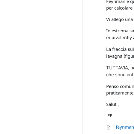
Feynman e que
per calcolare
Vi allego una
In estrema si
equivalently 
La freccia su
lavagna (figur
TUTTAVIA, nei
che sono anti
Penso comunqu
praticamente
Saluti,
FF
feynman-