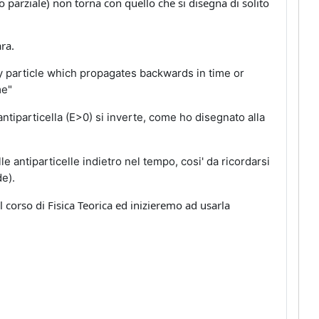
o parziale) non torna con quello che si disegna di solito
ra.
y particle which propagates backwards in time or
me"
antiparticella (E>0) si inverte, come ho disegnato alla
 antiparticelle indietro nel tempo, cosi' da ricordarsi
de).
corso di Fisica Teorica ed inizieremo ad usarla