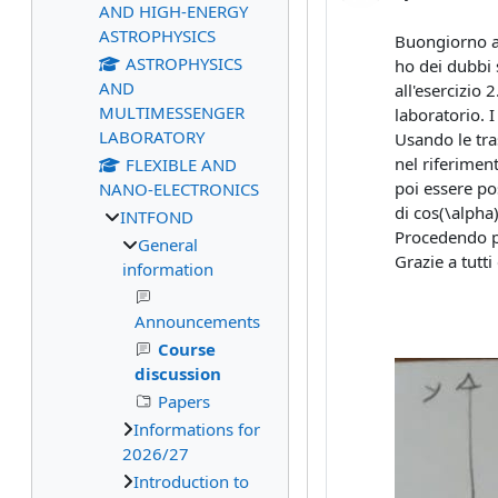
AND HIGH-ENERGY
ASTROPHYSICS
Buongiorno a 
ASTROPHYSICS
ho dei dubbi 
AND
all'esercizio
MULTIMESSENGER
laboratorio. I
LABORATORY
Usando le tra
nel riferimen
FLEXIBLE AND
poi essere po
NANO-ELECTRONICS
di cos(\alpha)
INTFOND
Procedendo pe
General
Grazie a tutt
information
Announcements
Course
discussion
Papers
Informations for
2026/27
Introduction to